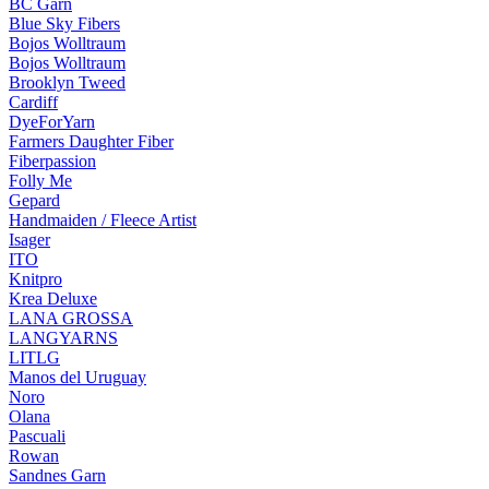
BC Garn
Blue Sky Fibers
Bojos Wolltraum
Bojos Wolltraum
Brooklyn Tweed
Cardiff
DyeForYarn
Farmers Daughter Fiber
Fiberpassion
Folly Me
Gepard
Handmaiden / Fleece Artist
Isager
ITO
Knitpro
Krea Deluxe
LANA GROSSA
LANGYARNS
LITLG
Manos del Uruguay
Noro
Olana
Pascuali
Rowan
Sandnes Garn