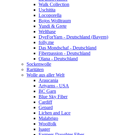
Walk Collection
Uschitita
Locoporella
Bojos Wolltraum
Yundi & Grete
Welthase
DyeForYarn - Deutschland (Bayern)
folly.me
Das Mondschaf - Deutschland
Fiberpassion - Deutschland
Olana - Deutschland
Sockenwolle
Raritäten
Wolle aus aller Welt
Araucania
Artyarns - USA
BC Garn
Blue Sky Fiber
Cardiff
Gepard
Lichen and Lace
Malabrigo
Woolfolk
Isager
Farmers Daughter Fiber