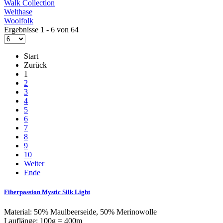
Walk Collection
Welthase
Woolfolk
Ergebnisse 1 - 6 von 64
Start
Zurück
1
2
3
4
5
6
7
8
9
10
Weiter
Ende
Fiberpassion Mystic Silk Light
Material: 50% Maulbeerseide, 50% Merinowolle
Lauflänge: 100g = 400m