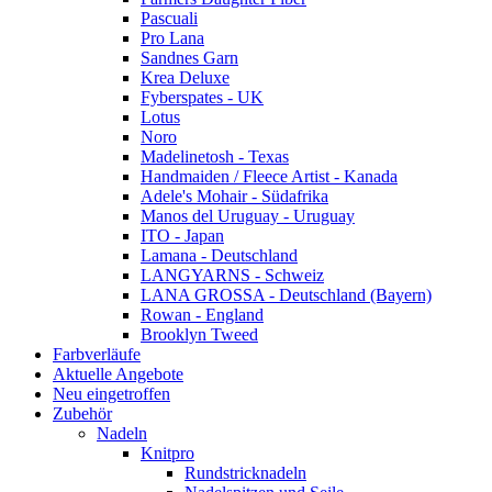
Pascuali
Pro Lana
Sandnes Garn
Krea Deluxe
Fyberspates - UK
Lotus
Noro
Madelinetosh - Texas
Handmaiden / Fleece Artist - Kanada
Adele's Mohair - Südafrika
Manos del Uruguay - Uruguay
ITO - Japan
Lamana - Deutschland
LANGYARNS - Schweiz
LANA GROSSA - Deutschland (Bayern)
Rowan - England
Brooklyn Tweed
Farbverläufe
Aktuelle Angebote
Neu eingetroffen
Zubehör
Nadeln
Knitpro
Rundstricknadeln