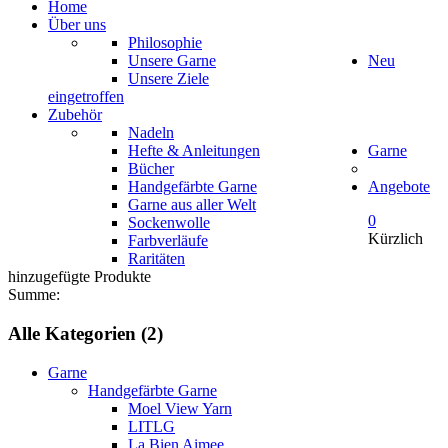
Home
Über uns
Philosophie
Unsere Garne
Neu
Unsere Ziele
eingetroffen
Zubehör
Nadeln
Hefte & Anleitungen
Garne
Bücher
Handgefärbte Garne
Angebote
Garne aus aller Welt
0
Sockenwolle
Kürzlich
Farbverläufe
Raritäten
hinzugefügte Produkte
Summe:
Alle Kategorien (2)
Garne
Handgefärbte Garne
Moel View Yarn
LITLG
La Bien Aimee