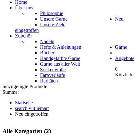
Home
Über uns
Philosophie
Unsere Garne
Neu
Unsere Ziele
eingetroffen
Zubehör
Nadeln
Hefte & Anleitungen
Garne
Bücher
Handgefärbte Garne
Angebote
Garne aus aller Welt
0
Sockenwolle
Kürzlich
Farbverläufe
Raritäten
hinzugefügte Produkte
Summe:
Startseite
search virtuemart
Neu eingetroffen
Alle Kategorien (2)