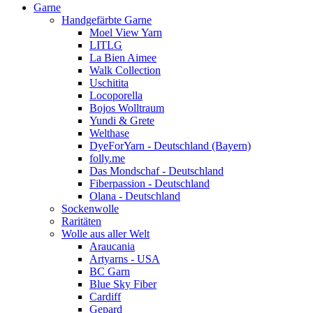
Garne
Handgefärbte Garne
Moel View Yarn
LITLG
La Bien Aimee
Walk Collection
Uschitita
Locoporella
Bojos Wolltraum
Yundi & Grete
Welthase
DyeForYarn - Deutschland (Bayern)
folly.me
Das Mondschaf - Deutschland
Fiberpassion - Deutschland
Olana - Deutschland
Sockenwolle
Raritäten
Wolle aus aller Welt
Araucania
Artyarns - USA
BC Garn
Blue Sky Fiber
Cardiff
Gepard