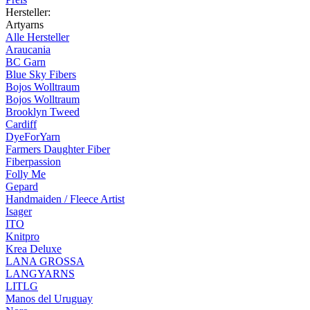
Hersteller:
Artyarns
Alle Hersteller
Araucania
BC Garn
Blue Sky Fibers
Bojos Wolltraum
Bojos Wolltraum
Brooklyn Tweed
Cardiff
DyeForYarn
Farmers Daughter Fiber
Fiberpassion
Folly Me
Gepard
Handmaiden / Fleece Artist
Isager
ITO
Knitpro
Krea Deluxe
LANA GROSSA
LANGYARNS
LITLG
Manos del Uruguay