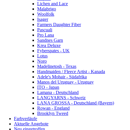
Lichen and Lace
Malabrigo
Woolfolk
Isager
Farmers Daughter Fiber
Pascuali
Pro Lana
Sandnes Garn
Krea Deluxe
Fyberspates - UK
Lotus
Noro
Madelinetosh - Texas
Handmaiden / Fleece Artist - Kanada
Adele's Mohair - Südafrika
Manos del Uruguay - Uruguay
ITO - Japan
Lamana - Deutschland
LANGYARNS - Schweiz
LANA GROSSA - Deutschland (Bayern)
Rowan - England
Brooklyn Tweed
Farbverläufe
Aktuelle Angebote
Neu eingetroffen