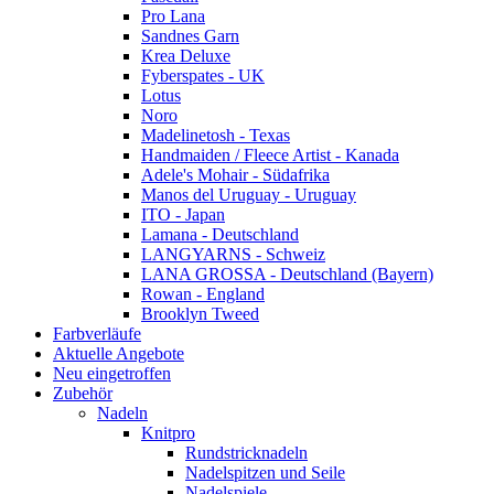
Pro Lana
Sandnes Garn
Krea Deluxe
Fyberspates - UK
Lotus
Noro
Madelinetosh - Texas
Handmaiden / Fleece Artist - Kanada
Adele's Mohair - Südafrika
Manos del Uruguay - Uruguay
ITO - Japan
Lamana - Deutschland
LANGYARNS - Schweiz
LANA GROSSA - Deutschland (Bayern)
Rowan - England
Brooklyn Tweed
Farbverläufe
Aktuelle Angebote
Neu eingetroffen
Zubehör
Nadeln
Knitpro
Rundstricknadeln
Nadelspitzen und Seile
Nadelspiele