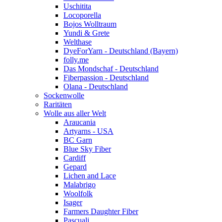
Uschitita
Locoporella
Bojos Wolltraum
Yundi & Grete
Welthase
DyeForYarn - Deutschland (Bayern)
folly.me
Das Mondschaf - Deutschland
Fiberpassion - Deutschland
Olana - Deutschland
Sockenwolle
Raritäten
Wolle aus aller Welt
Araucania
Artyarns - USA
BC Garn
Blue Sky Fiber
Cardiff
Gepard
Lichen and Lace
Malabrigo
Woolfolk
Isager
Farmers Daughter Fiber
Pascuali