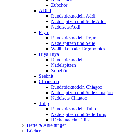
Zubehör
ADDI
Rundstricknadeln Addi
Nadelspitzen und Seile Addi
Nadelsets Addi
Prym
Rundstricknadeln Prym
Nadelspitzen und Seile
Wollhäkelnadel Ergonomics
Hiya Hiya
Rundstricknadeln
Nadelspitzen
Zubehör
Seeknit
ChiaoGoo
Rundstricknadeln Chiagoo
Nadelspitzen und Seile Chiagoo
Nadelsets Chiagoo
Tulip
Rundstricknadeln Tulip
Nadelspitzen und Seile Tulip
Häckelnadeln Tulip
Hefte & Anleitungen
Bücher