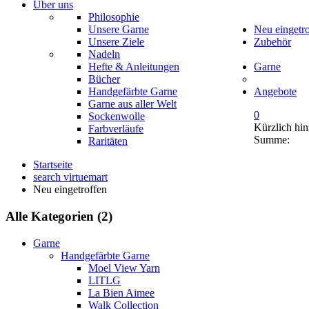
Über uns
Philosophie
Unsere Garne
Neu eingetr
Unsere Ziele
Zubehör
Nadeln
Hefte & Anleitungen
Garne
Bücher
Handgefärbte Garne
Angebote
Garne aus aller Welt
0
Sockenwolle
Kürzlich hi
Farbverläufe
Summe:
Raritäten
Startseite
search virtuemart
Neu eingetroffen
Alle Kategorien (2)
Garne
Handgefärbte Garne
Moel View Yarn
LITLG
La Bien Aimee
Walk Collection