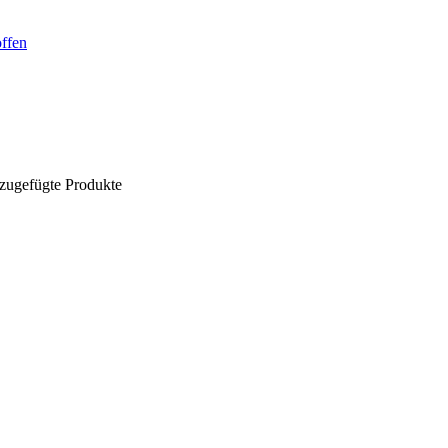
offen
nzugefügte Produkte