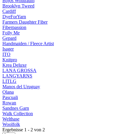
Bojos Wolltraum
Brooklyn Tweed
Cardiff
DyeForYarn
Farmers Daughter Fiber
Fiberpassion
Folly Me
Gepard
Handmaiden / Fleece Artist
Isager
ITO
Knitpro
Krea Deluxe
LANA GROSSA
LANGYARNS
LITLG
Manos del Uruguay
Olana
Pascuali
Rowan
Sandnes Garn
Walk Collection
Welthase
Woolfolk
Ergebnisse 1 - 2 von 2