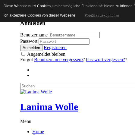
Anmelden
Registrieren
Wunschliste
Kontakt
Diese Website nutzt Cookies, um bestmögliche Funktionalität bieten zu können.
×
Ich akzeptiere Cookies von dieser Webseite:
Cookies akzeptieren
Anmelden
Benutzername
Passwort
Registrieren
Anmelden
Angemeldet bleiben
Forgot
Benutzername vergessen?
/
Passwort vergessen?
?
L
a
n
i
m
a
W
o
l
l
e
Menu
Home