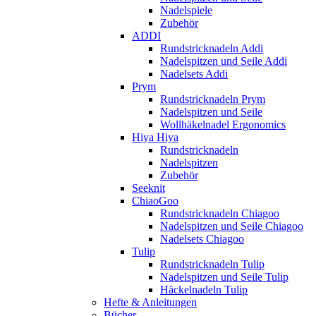
Nadelspiele
Zubehör
ADDI
Rundstricknadeln Addi
Nadelspitzen und Seile Addi
Nadelsets Addi
Prym
Rundstricknadeln Prym
Nadelspitzen und Seile
Wollhäkelnadel Ergonomics
Hiya Hiya
Rundstricknadeln
Nadelspitzen
Zubehör
Seeknit
ChiaoGoo
Rundstricknadeln Chiagoo
Nadelspitzen und Seile Chiagoo
Nadelsets Chiagoo
Tulip
Rundstricknadeln Tulip
Nadelspitzen und Seile Tulip
Häckelnadeln Tulip
Hefte & Anleitungen
Bücher