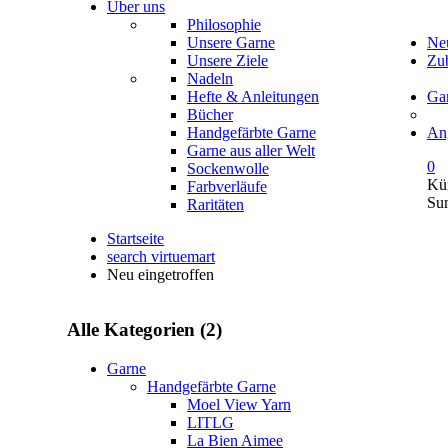
Über uns
Philosophie
Unsere Garne
Neu
Unsere Ziele
Zu
Nadeln
Hefte & Anleitungen
Ga
Bücher
Handgefärbte Garne
An
Garne aus aller Welt
0
Sockenwolle
Kür
Farbverläufe
Su
Raritäten
Startseite
search virtuemart
Neu eingetroffen
Alle Kategorien (2)
Garne
Handgefärbte Garne
Moel View Yarn
LITLG
La Bien Aimee