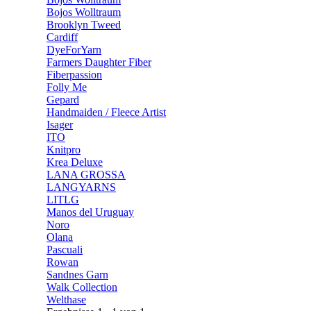
Bojos Wolltraum
Brooklyn Tweed
Cardiff
DyeForYarn
Farmers Daughter Fiber
Fiberpassion
Folly Me
Gepard
Handmaiden / Fleece Artist
Isager
ITO
Knitpro
Krea Deluxe
LANA GROSSA
LANGYARNS
LITLG
Manos del Uruguay
Noro
Olana
Pascuali
Rowan
Sandnes Garn
Walk Collection
Welthase