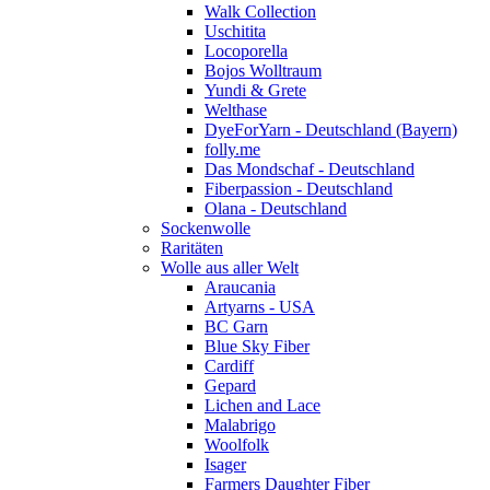
Walk Collection
Uschitita
Locoporella
Bojos Wolltraum
Yundi & Grete
Welthase
DyeForYarn - Deutschland (Bayern)
folly.me
Das Mondschaf - Deutschland
Fiberpassion - Deutschland
Olana - Deutschland
Sockenwolle
Raritäten
Wolle aus aller Welt
Araucania
Artyarns - USA
BC Garn
Blue Sky Fiber
Cardiff
Gepard
Lichen and Lace
Malabrigo
Woolfolk
Isager
Farmers Daughter Fiber