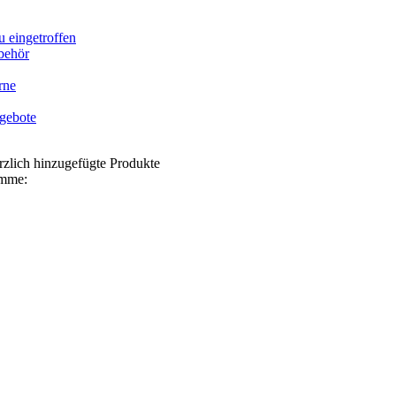
 eingetroffen
behör
rne
gebote
zlich hinzugefügte Produkte
mme: