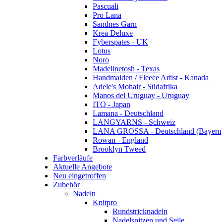
Pascuali
Pro Lana
Sandnes Garn
Krea Deluxe
Fyberspates - UK
Lotus
Noro
Madelinetosh - Texas
Handmaiden / Fleece Artist - Kanada
Adele's Mohair - Südafrika
Manos del Uruguay - Uruguay
ITO - Japan
Lamana - Deutschland
LANGYARNS - Schweiz
LANA GROSSA - Deutschland (Bayern
Rowan - England
Brooklyn Tweed
Farbverläufe
Aktuelle Angebote
Neu eingetroffen
Zubehör
Nadeln
Knitpro
Rundstricknadeln
Nadelspitzen und Seile