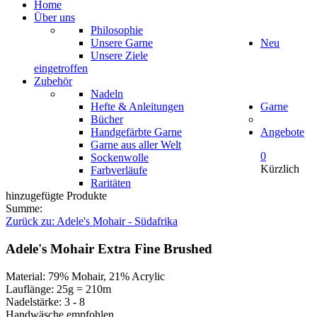
Home
Über uns
Philosophie
Unsere Garne
Neu
Unsere Ziele
eingetroffen
Zubehör
Nadeln
Hefte & Anleitungen
Garne
Bücher
Handgefärbte Garne
Angebote
Garne aus aller Welt
0
Sockenwolle
Kürzlich
Farbverläufe
Raritäten
hinzugefügte Produkte
Summe:
Zurück zu: Adele's Mohair - Südafrika
Adele's Mohair Extra Fine Brushed
Material: 79% Mohair, 21% Acrylic
Lauflänge: 25g = 210m
Nadelstärke: 3 - 8
Handwäsche empfohlen