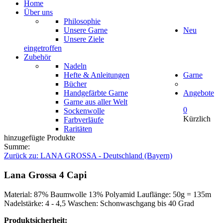
Home
Über uns
Philosophie
Unsere Garne
Neu
Unsere Ziele
eingetroffen
Zubehör
Nadeln
Hefte & Anleitungen
Garne
Bücher
Handgefärbte Garne
Angebote
Garne aus aller Welt
0
Sockenwolle
Kürzlich
Farbverläufe
Raritäten
hinzugefügte Produkte
Summe:
Zurück zu: LANA GROSSA - Deutschland (Bayern)
Lana Grossa 4 Capi
Material: 87% Baumwolle 13% Polyamid Lauflänge: 50g = 135m
Nadelstärke: 4 - 4,5 Waschen: Schonwaschgang bis 40 Grad
Produktsicherheit: