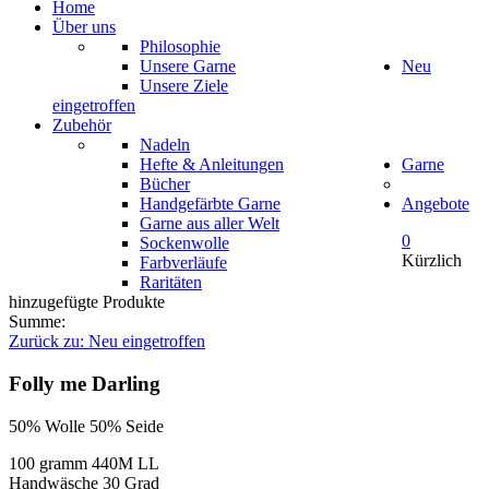
Home
Über uns
Philosophie
Unsere Garne
Neu
Unsere Ziele
eingetroffen
Zubehör
Nadeln
Hefte & Anleitungen
Garne
Bücher
Handgefärbte Garne
Angebote
Garne aus aller Welt
0
Sockenwolle
Kürzlich
Farbverläufe
Raritäten
hinzugefügte Produkte
Summe:
Zurück zu: Neu eingetroffen
Folly me Darling
50% Wolle 50% Seide
100 gramm 440M LL
Handwäsche 30 Grad