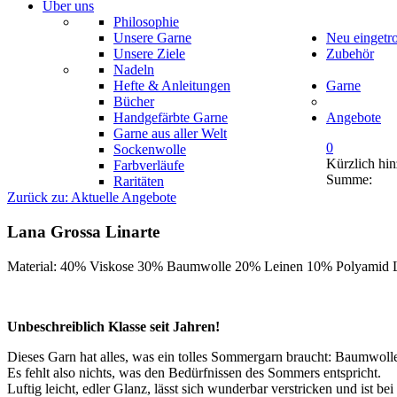
Über uns
Philosophie
Unsere Garne
Neu eingetr
Unsere Ziele
Zubehör
Nadeln
Hefte & Anleitungen
Garne
Bücher
Handgefärbte Garne
Angebote
Garne aus aller Welt
0
Sockenwolle
Kürzlich hi
Farbverläufe
Summe:
Raritäten
Zurück zu: Aktuelle Angebote
Lana Grossa Linarte
Material: 40% Viskose 30% Baumwolle 20% Leinen 10% Polyamid La
Unbeschreiblich Klasse seit Jahren!
Dieses Garn hat alles, was ein tolles Sommergarn braucht: Baumwolle
Es fehlt also nichts, was den Bedürfnissen des Sommers entspricht.
Luftig leicht, edler Glanz, lässt sich wunderbar verstricken und ist 