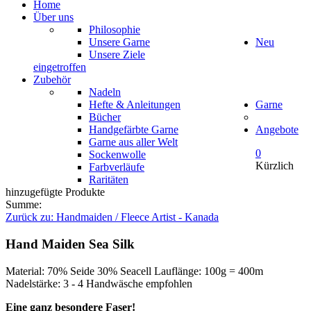
Home
Über uns
Philosophie
Unsere Garne
Neu
Unsere Ziele
eingetroffen
Zubehör
Nadeln
Hefte & Anleitungen
Garne
Bücher
Handgefärbte Garne
Angebote
Garne aus aller Welt
0
Sockenwolle
Kürzlich
Farbverläufe
Raritäten
hinzugefügte Produkte
Summe:
Zurück zu: Handmaiden / Fleece Artist - Kanada
Hand Maiden Sea Silk
Material: 70% Seide 30% Seacell Lauflänge: 100g = 400m
Nadelstärke: 3 - 4 Handwäsche empfohlen
Eine ganz besondere Faser!