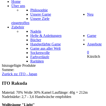
Home
Über uns
Philosophie
Unsere Garne
Neu
Unsere Ziele
eingetroffen
Zubehör
Nadeln
Hefte & Anleitungen
Garne
Bücher
Handgefärbte Garne
Angebote
Garne aus aller Welt
0
Sockenwolle
Kürzlich
Farbverläufe
Raritäten
hinzugefügte Produkte
Summe:
Zurück zu: ITO - Japan
ITO Rakuda
Material: 70% Wolle 30% Kamel Lauflänge: 40g = 212m
Nadelstärke: 2,7 - 3,6 Handwäsche empfohlen
Wollträume "Light"