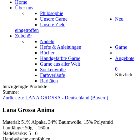
Home
Über uns
Philosophie
Unsere Garne
Neu
Unsere Ziele
eingetroffen
Zubehör
Nadeln
Hefte & Anleitungen
Garne
Bücher
Handgefärbte Garne
Angebote
Garne aus aller Welt
0
Sockenwolle
Kürzlich
Farbverläufe
Raritäten
hinzugefügte Produkte
Summe:
Zurück zu: LANA GROSSA - Deutschland (Bayern)
Lana Grossa Anima
Material: 51% Alpaka, 34% Baumwolle, 15% Polyamid
Lauflänge: 50g = 160m
Nadelstärke: 5 - 6
Handwäsche empfohlen