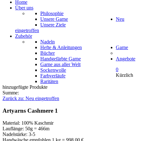
Home
Über uns
Philosophie
Unsere Garne
Neu
Unsere Ziele
eingetroffen
Zubehör
Nadeln
Hefte & Anleitungen
Garne
Bücher
Handgefärbte Garne
Angebote
Garne aus aller Welt
0
Sockenwolle
Kürzlich
Farbverläufe
Raritäten
hinzugefügte Produkte
Summe:
Zurück zu: Neu eingetroffen
Artyarns Cashmere 1
Material: 100% Kaschmir
Lauflänge: 50g = 466m
Nadelstärke: 3-5
Handwäsche empfohlen 1 kg = 998,00 €