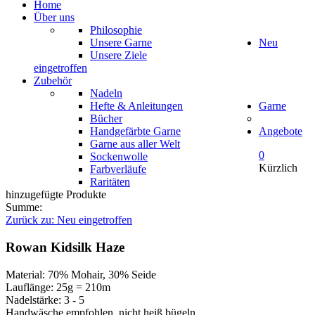
Home
Über uns
Philosophie
Unsere Garne
Neu
Unsere Ziele
eingetroffen
Zubehör
Nadeln
Hefte & Anleitungen
Garne
Bücher
Handgefärbte Garne
Angebote
Garne aus aller Welt
0
Sockenwolle
Kürzlich
Farbverläufe
Raritäten
hinzugefügte Produkte
Summe:
Zurück zu: Neu eingetroffen
Rowan Kidsilk Haze
Material: 70% Mohair, 30% Seide
Lauflänge: 25g = 210m
Nadelstärke: 3 - 5
Handwäsche empfohlen, nicht heiß bügeln