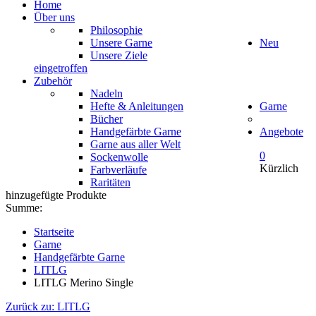
Home
Über uns
Philosophie
Unsere Garne
Neu
Unsere Ziele
eingetroffen
Zubehör
Nadeln
Hefte & Anleitungen
Garne
Bücher
Handgefärbte Garne
Angebote
Garne aus aller Welt
0
Sockenwolle
Kürzlich
Farbverläufe
Raritäten
hinzugefügte Produkte
Summe:
Startseite
Garne
Handgefärbte Garne
LITLG
LITLG Merino Single
Zurück zu: LITLG