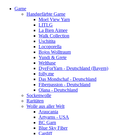
Garne
Handgefärbte Garne
Moel View Yarn
LITLG
La Bien Aimee
Walk Collection
Uschitita
Locoporella
Bojos Wolltraum
Yundi & Grete
Welthase
DyeForYarn - Deutschland (Bayern)
folly.me
Das Mondschaf - Deutschland
Fiberpassion - Deutschland
Olana - Deutschland
Sockenwolle
Raritäten
Wolle aus aller Welt
Araucania
Artyarns - USA
BC Garn
Blue Sky Fiber
Cardiff