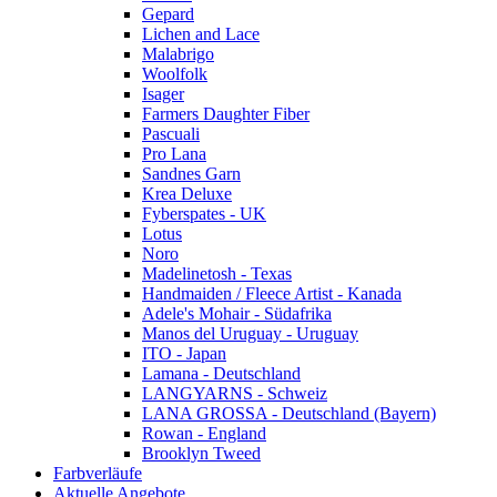
Gepard
Lichen and Lace
Malabrigo
Woolfolk
Isager
Farmers Daughter Fiber
Pascuali
Pro Lana
Sandnes Garn
Krea Deluxe
Fyberspates - UK
Lotus
Noro
Madelinetosh - Texas
Handmaiden / Fleece Artist - Kanada
Adele's Mohair - Südafrika
Manos del Uruguay - Uruguay
ITO - Japan
Lamana - Deutschland
LANGYARNS - Schweiz
LANA GROSSA - Deutschland (Bayern)
Rowan - England
Brooklyn Tweed
Farbverläufe
Aktuelle Angebote