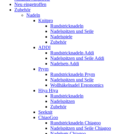
Neu eingetroffen
Zubehör
Nadeln
Knitpro
Rundstricknadeln
Nadelspitzen und Seile
Nadelspiele
Zubehör
ADDI
Rundstricknadeln Addi
Nadelspitzen und Seile Addi
Nadelsets Addi
Prym
Rundstricknadeln Prym
Nadelspitzen und Seile
Wollhäkelnadel Ergonomics
Hiya Hiya
Rundstricknadeln
Nadelspitzen
Zubehör
Seeknit
ChiaoGoo
Rundstricknadeln Chiagoo
Nadelspitzen und Seile Chiagoo
Nadelsets Chiagoo