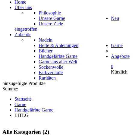
Home
Über uns
Philosophie
Unsere Garne
Neu
Unsere Ziele
eingetroffen
Zubehör
Nadeln
Hefte & Anleitungen
Garne
Bücher
Handgefärbte Garne
Angebote
Garne aus aller Welt
0
Sockenwolle
Kürzlich
Farbverläufe
Raritäten
hinzugefügte Produkte
Summe:
Startseite
Garne
Handgefärbte Garne
LITLG
Alle Kategorien (2)