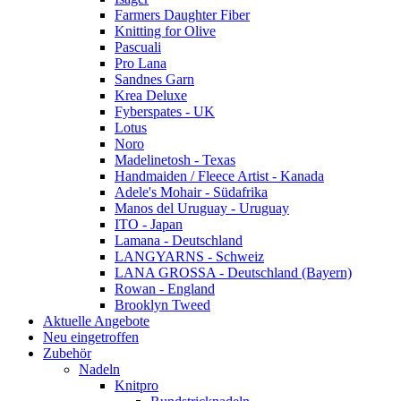
Farmers Daughter Fiber
Knitting for Olive
Pascuali
Pro Lana
Sandnes Garn
Krea Deluxe
Fyberspates - UK
Lotus
Noro
Madelinetosh - Texas
Handmaiden / Fleece Artist - Kanada
Adele's Mohair - Südafrika
Manos del Uruguay - Uruguay
ITO - Japan
Lamana - Deutschland
LANGYARNS - Schweiz
LANA GROSSA - Deutschland (Bayern)
Rowan - England
Brooklyn Tweed
Aktuelle Angebote
Neu eingetroffen
Zubehör
Nadeln
Knitpro