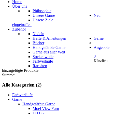
Home
Über uns
Philosophie
Unsere Garne
Neu
Unsere Ziele
eingetroffen
Zubehör
Nadeln
Hefte & Anleitungen
Garne
Bücher
Handgefärbte Garne
Angebote
Garne aus aller Welt
0
Sockenwolle
Kürzlich
Farbverläufe
Raritäten
hinzugefügte Produkte
Summe:
Alle Kategorien (2)
Farbverläufe
Garne
Handgefärbte Garne
Moel View Yarn
LITLG