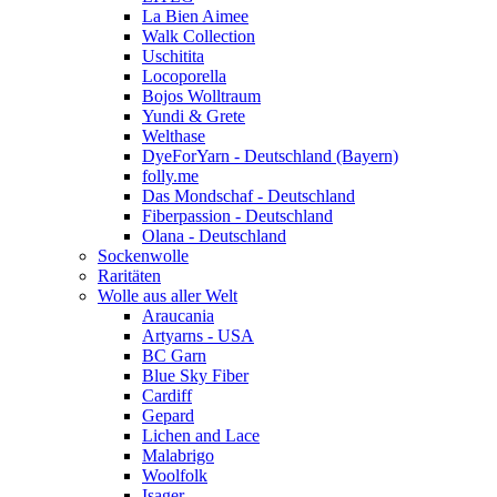
La Bien Aimee
Walk Collection
Uschitita
Locoporella
Bojos Wolltraum
Yundi & Grete
Welthase
DyeForYarn - Deutschland (Bayern)
folly.me
Das Mondschaf - Deutschland
Fiberpassion - Deutschland
Olana - Deutschland
Sockenwolle
Raritäten
Wolle aus aller Welt
Araucania
Artyarns - USA
BC Garn
Blue Sky Fiber
Cardiff
Gepard
Lichen and Lace
Malabrigo
Woolfolk
Isager