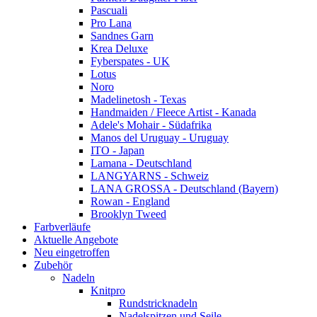
Pascuali
Pro Lana
Sandnes Garn
Krea Deluxe
Fyberspates - UK
Lotus
Noro
Madelinetosh - Texas
Handmaiden / Fleece Artist - Kanada
Adele's Mohair - Südafrika
Manos del Uruguay - Uruguay
ITO - Japan
Lamana - Deutschland
LANGYARNS - Schweiz
LANA GROSSA - Deutschland (Bayern)
Rowan - England
Brooklyn Tweed
Farbverläufe
Aktuelle Angebote
Neu eingetroffen
Zubehör
Nadeln
Knitpro
Rundstricknadeln
Nadelspitzen und Seile