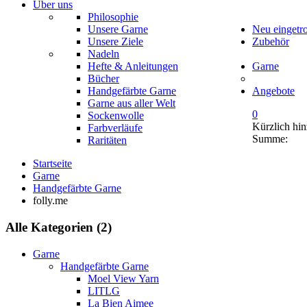
Über uns
Philosophie
Unsere Garne
Neu eingetr
Unsere Ziele
Zubehör
Nadeln
Hefte & Anleitungen
Garne
Bücher
Handgefärbte Garne
Angebote
Garne aus aller Welt
0
Sockenwolle
Kürzlich hi
Farbverläufe
Summe:
Raritäten
Startseite
Garne
Handgefärbte Garne
folly.me
Alle Kategorien (2)
Garne
Handgefärbte Garne
Moel View Yarn
LITLG
La Bien Aimee