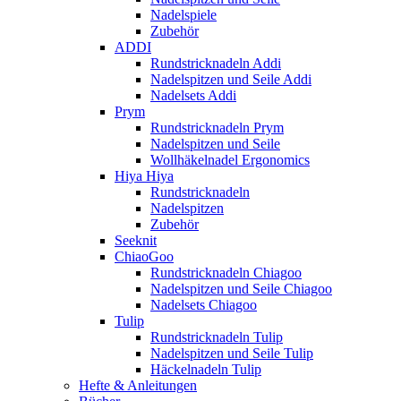
Nadelspiele
Zubehör
ADDI
Rundstricknadeln Addi
Nadelspitzen und Seile Addi
Nadelsets Addi
Prym
Rundstricknadeln Prym
Nadelspitzen und Seile
Wollhäkelnadel Ergonomics
Hiya Hiya
Rundstricknadeln
Nadelspitzen
Zubehör
Seeknit
ChiaoGoo
Rundstricknadeln Chiagoo
Nadelspitzen und Seile Chiagoo
Nadelsets Chiagoo
Tulip
Rundstricknadeln Tulip
Nadelspitzen und Seile Tulip
Häckelnadeln Tulip
Hefte & Anleitungen