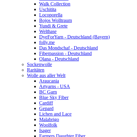
Walk Collection
Uschitita
Locoporella
Bojos Wolltraum
Yundi & Grete
Welthase
DyeForYarn - Deutschland (Bayern)
folly.me
Das Mondschaf - Deutschland
Fiberpassion - Deutschland
Olana - Deutschland
Sockenwolle
Raritäten
Wolle aus aller Welt
Araucania
Artyarns - USA
BC Garn
Blue Sky Fiber
Cardiff
Gepard
Lichen and Lace
Malabrigo
Woolfolk
Isager
Farmers Daughter Fiber