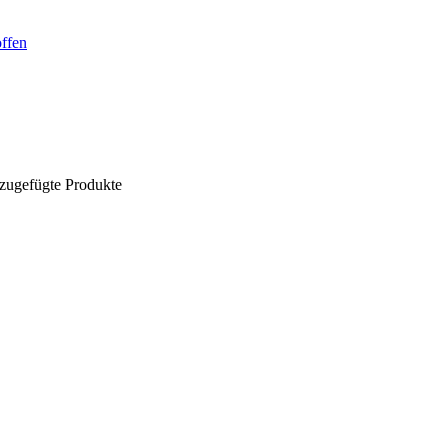
offen
nzugefügte Produkte