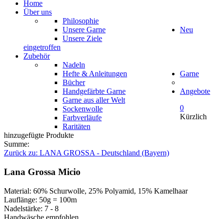
Home
Über uns
Philosophie
Unsere Garne
Neu
Unsere Ziele
eingetroffen
Zubehör
Nadeln
Hefte & Anleitungen
Garne
Bücher
Handgefärbte Garne
Angebote
Garne aus aller Welt
0
Sockenwolle
Kürzlich
Farbverläufe
Raritäten
hinzugefügte Produkte
Summe:
Zurück zu: LANA GROSSA - Deutschland (Bayern)
Lana Grossa Micio
Material: 60% Schurwolle, 25% Polyamid, 15% Kamelhaar
Lauflänge: 50g = 100m
Nadelstärke: 7 - 8
Handwäsche empfohlen