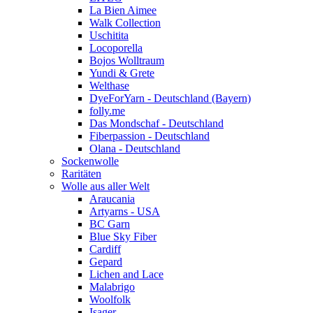
La Bien Aimee
Walk Collection
Uschitita
Locoporella
Bojos Wolltraum
Yundi & Grete
Welthase
DyeForYarn - Deutschland (Bayern)
folly.me
Das Mondschaf - Deutschland
Fiberpassion - Deutschland
Olana - Deutschland
Sockenwolle
Raritäten
Wolle aus aller Welt
Araucania
Artyarns - USA
BC Garn
Blue Sky Fiber
Cardiff
Gepard
Lichen and Lace
Malabrigo
Woolfolk
Isager