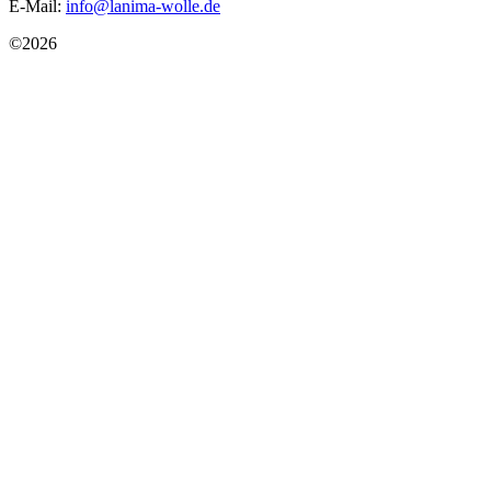
E-Mail:
info@lanima-wolle.de
©
2026