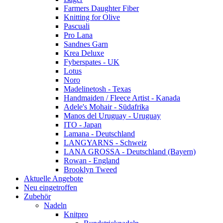
Farmers Daughter Fiber
Knitting for Olive
Pascuali
Pro Lana
Sandnes Garn
Krea Deluxe
Fyberspates - UK
Lotus
Noro
Madelinetosh - Texas
Handmaiden / Fleece Artist - Kanada
Adele's Mohair - Südafrika
Manos del Uruguay - Uruguay
ITO - Japan
Lamana - Deutschland
LANGYARNS - Schweiz
LANA GROSSA - Deutschland (Bayern)
Rowan - England
Brooklyn Tweed
Aktuelle Angebote
Neu eingetroffen
Zubehör
Nadeln
Knitpro