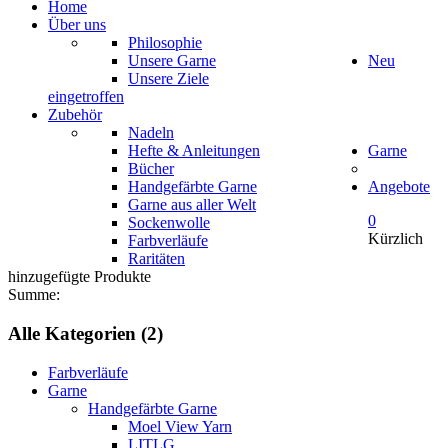
Home
Über uns
Philosophie
Unsere Garne
Neu
Unsere Ziele
eingetroffen
Zubehör
Nadeln
Hefte & Anleitungen
Garne
Bücher
Handgefärbte Garne
Angebote
Garne aus aller Welt
0
Sockenwolle
Kürzlich
Farbverläufe
Raritäten
hinzugefügte Produkte
Summe:
Alle Kategorien (2)
Farbverläufe
Garne
Handgefärbte Garne
Moel View Yarn
LITLG