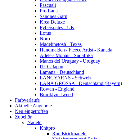
Pascuali
Pro Lana
Sandnes Garn
Krea Deluxe
Fyberspates - UK
Lotus
Noro
Madelinetosh - Texas
Handmaiden / Fleece Artist - Kanada
Adele's Mohair - Südafrika
Manos del Uruguay - Uruguay
ITO - Japan
Lamana - Deutschland
LANGYARNS - Schweiz
LANA GROSSA - Deutschland (Bayern)
Rowan - England
Brooklyn Tweed
Farbverläufe
Aktuelle Angebote
Neu eingetroffen
Zubehör
Nadeln
Knitpro
Rundstricknadeln