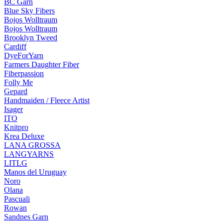
BC Garn
Blue Sky Fibers
Bojos Wolltraum
Bojos Wolltraum
Brooklyn Tweed
Cardiff
DyeForYarn
Farmers Daughter Fiber
Fiberpassion
Folly Me
Gepard
Handmaiden / Fleece Artist
Isager
ITO
Knitpro
Krea Deluxe
LANA GROSSA
LANGYARNS
LITLG
Manos del Uruguay
Noro
Olana
Pascuali
Rowan
Sandnes Garn