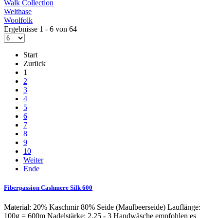
Walk Collection
Welthase
Woolfolk
Ergebnisse 1 - 6 von 64
Start
Zurück
1
2
3
4
5
6
7
8
9
10
Weiter
Ende
Fiberpassion Cashmere Silk 600
Material: 20% Kaschmir 80% Seide (Maulbeerseide) Lauflänge:
100g = 600m Nadelstärke: 2,25 - 3 Handwäsche empfohlen es