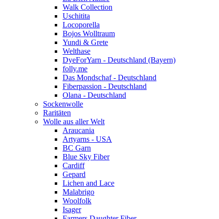
Walk Collection
Uschitita
Locoporella
Bojos Wolltraum
Yundi & Grete
Welthase
DyeForYarn - Deutschland (Bayern)
folly.me
Das Mondschaf - Deutschland
Fiberpassion - Deutschland
Olana - Deutschland
Sockenwolle
Raritäten
Wolle aus aller Welt
Araucania
Artyarns - USA
BC Garn
Blue Sky Fiber
Cardiff
Gepard
Lichen and Lace
Malabrigo
Woolfolk
Isager
Farmers Daughter Fiber