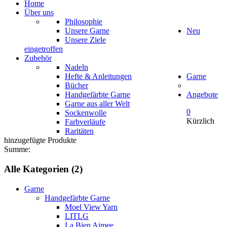
Home
Über uns
Philosophie
Unsere Garne
Neu
Unsere Ziele
eingetroffen
Zubehör
Nadeln
Hefte & Anleitungen
Garne
Bücher
Handgefärbte Garne
Angebote
Garne aus aller Welt
0
Sockenwolle
Kürzlich
Farbverläufe
Raritäten
hinzugefügte Produkte
Summe:
Alle Kategorien (2)
Garne
Handgefärbte Garne
Moel View Yarn
LITLG
La Bien Aimee